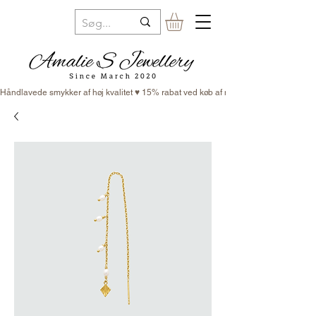
Håndlavede smykker af høj kvalitet ♥ 15% rabat ved køb af minimum 3 smykker ♥ Fr