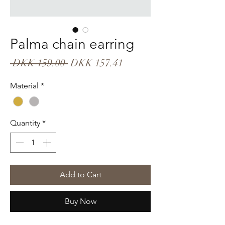
Palma chain earring
Regular
Sale
 DKK 159.00 
DKK 157.41
Price
Price
Material
*
Quantity
*
Add to Cart
Buy Now