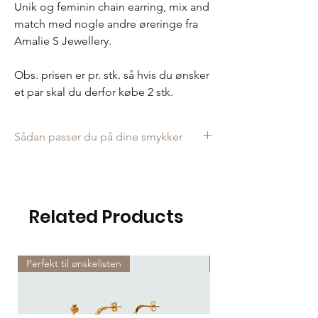
Unik og feminin chain earring, mix and
match med nogle andre øreringe fra
Amalie S Jewellery.
Obs. prisen er pr. stk. så hvis du ønsker
et par skal du derfor købe 2 stk.
Sådan passer du på dine smykker
Smykkerne er i ægte materialer og i god
kvalitet. Men de skal også passes godt på,
hvis de skal være pæne i lang tid.
Du bør ikke:
Related Products
Udsætte smykkerne for vand og sved, hvis
du f.eks. går i bad eller sover med dem.
Dette kan tage noget af den fine farve som
Perfekt til ønskelisten
Perfekt til ønskelisten
smykkerne har.