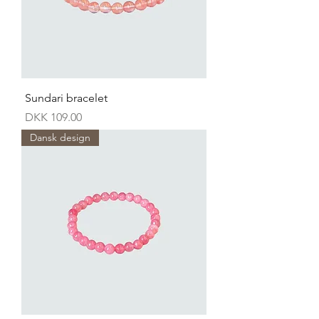
Sundari bracelet
Price
DKK 109.00
Dansk design