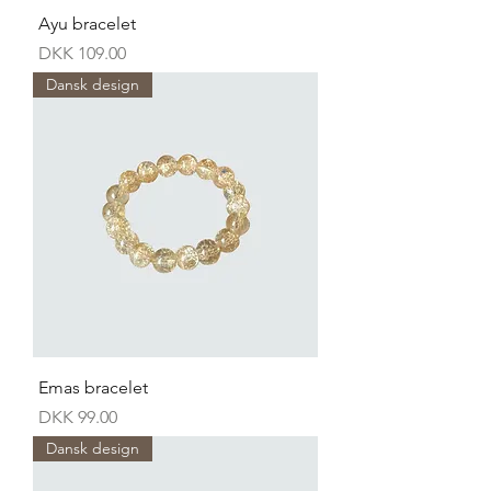
Ayu bracelet
Price
DKK 109.00
Dansk design
Emas bracelet
Price
DKK 99.00
Dansk design