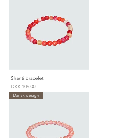
Shanti bracelet
Price
DKK 109.00
Dansk design