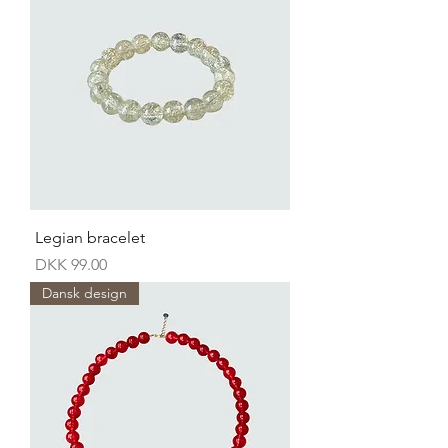
Legian bracelet
Price
DKK 99.00
Dansk design