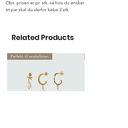
Obs. prisen er pr. stk. så hvis du ønsker
et par skal du derfor købe 2 stk.
Related Products
Perfekt til ønskelisten
Perfekt til ønskelisten