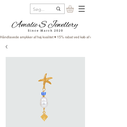
Håndlavede smykker af høj kvalitet ♥ 15% rabat ved køb af minimum 3 smykker ♥ Fr