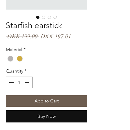
Starfish earstick
Regular
Sale
 DKK 199.00 
DKK 197.01
Price
Price
Material
*
Quantity
*
Add to Cart
Buy Now