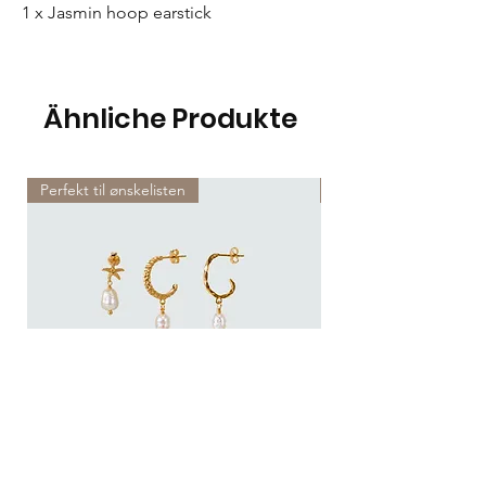
1 x Jasmin hoop earstick
Ähnliche Produkte
Perfekt til ønskelisten
Perfekt til ønskelisten