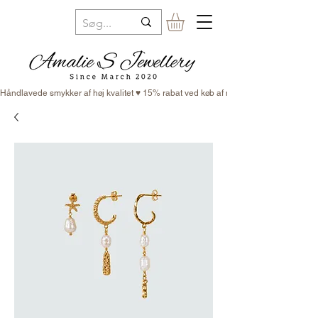
Håndlavede smykker af høj kvalitet ♥ 15% rabat ved køb af minimum 3 smykker ♥ Fr