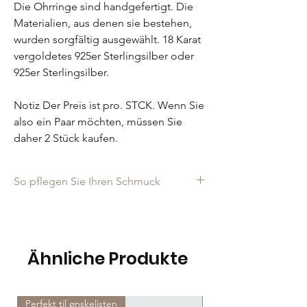
Die Ohrringe sind handgefertigt. Die
Materialien, aus denen sie bestehen,
wurden sorgfältig ausgewählt. 18 Karat
vergoldetes 925er Sterlingsilber oder
925er Sterlingsilber.
Notiz Der Preis ist pro. STCK. Wenn Sie
also ein Paar möchten, müssen Sie
daher 2 Stück kaufen.
So pflegen Sie Ihren Schmuck
Der Schmuck ist aus echten Materialien und
von guter Qualität. Damit sie lange schön
bleiben, müssen sie aber auch gut gepflegt
werden.
Ähnliche Produkte
Du solltest nicht:
Setzen Sie den Schmuck Wasser und
Schweiß aus, wenn Sie z.B. duscht oder
Perfekt til ønskelisten
Perfekt til ønskelisten