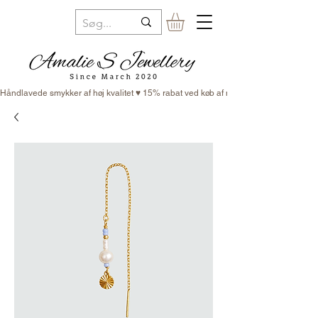
Håndlavede smykker af høj kvalitet ♥ 15% rabat ved køb af minimum 3 smykker ♥ Fr