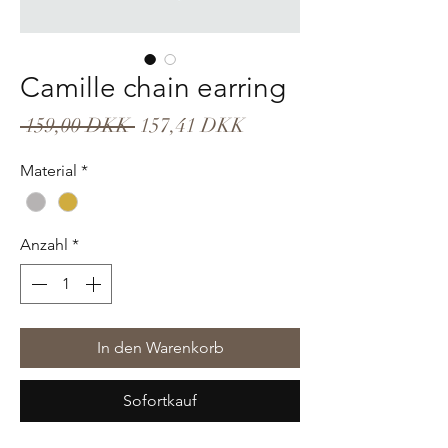
Camille chain earring
Standardpreis
Sale-
 159,00 DKK 
157,41 DKK
Preis
Material
*
Anzahl
*
In den Warenkorb
Sofortkauf