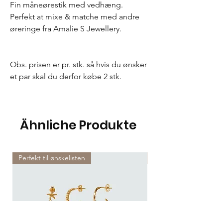
Fin måneørestik med vedhæng.
Perfekt at mixe & matche med andre
øreringe fra Amalie S Jewellery.
Obs. prisen er pr. stk. så hvis du ønsker
et par skal du derfor købe 2 stk.
Ähnliche Produkte
Perfekt til ønskelisten
Perfekt til ønskelisten