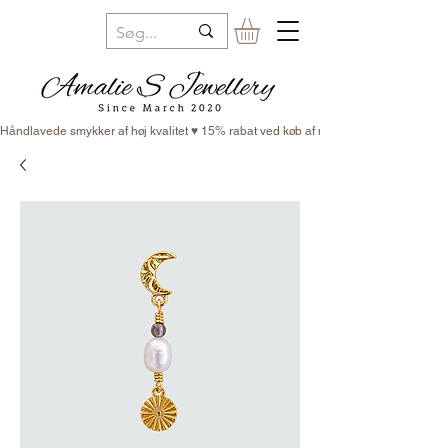
Håndlavede smykker af høj kvalitet ♥ 15% rabat ved køb af minimum 3 smykker ♥ Fr