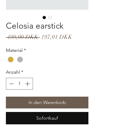
Celosia earstick
Standardpreis
Sale-
 199,00 DKK 
197,01 DKK
Preis
Material
*
Anzahl
*
In den Warenkorb
Sofortkauf