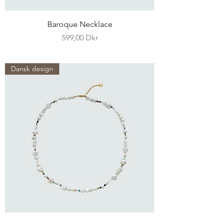
Baroque Necklace
Pris
599,00 Dkr
Dansk design