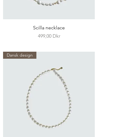
Scilla necklace
Pris
499,00 Dkr
Dansk design