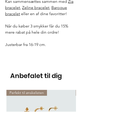
Kan sammensættes sammen med
Zia
bracelet
,
Zeline bracelet
,
Baroque
bracelet
eller en af dine favoritter!
Når du køber 3 smykker får du 15%
mere rabat på hele din ordre!
Justerbar fra 16-19 cm.
Anbefalet til dig
Perfekt til ønskelisten
Perfekt til ønskelisten