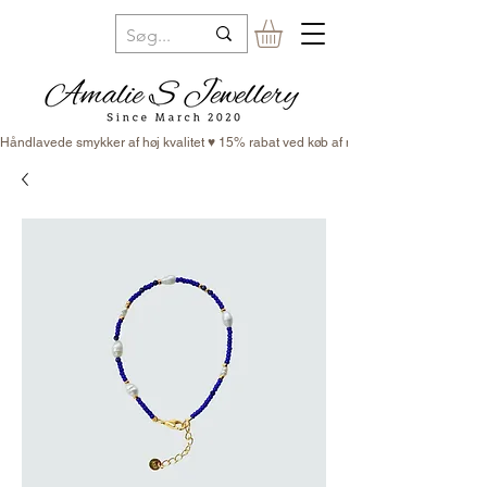
Håndlavede smykker af høj kvalitet ♥ 15% rabat ved køb af minimum 3 smykker ♥ Fr