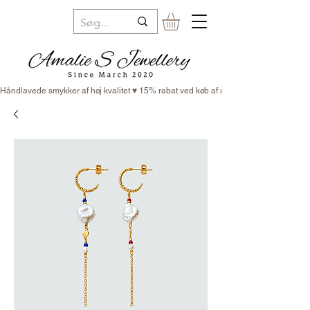
Håndlavede smykker af høj kvalitet ♥ 15% rabat ved køb af minimum 3 smykker ♥ Fr