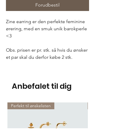
Forudbestil
Zine earring er den perfekte feminine
ørering, med en smuk unik barokperle
<3
Obs. prisen er pr. stk. så hvis du ønsker
et par skal du derfor købe 2 stk.
Anbefalet til dig
Perfekt til ønskelisten
Perfekt til ønskelisten