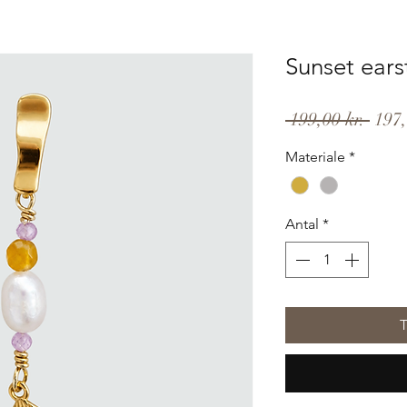
Sunset ears
Regu
 199,00 kr. 
197,
pris
Materiale
*
Antal
*
T