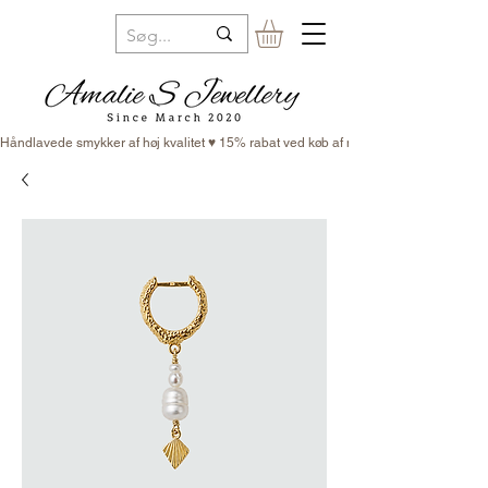
Håndlavede smykker af høj kvalitet ♥ 15% rabat ved køb af minimum 3 smykker ♥ Fr