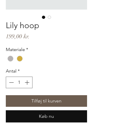
Lily hoop
Pris
199,00 kr.
Materiale
*
Antal
*
Tilføj til kurven
Køb nu