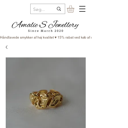
Håndlavede smykker af høj kvalitet ♥ 15% rabat ved køb af minimum 3 smykker ♥ Fr