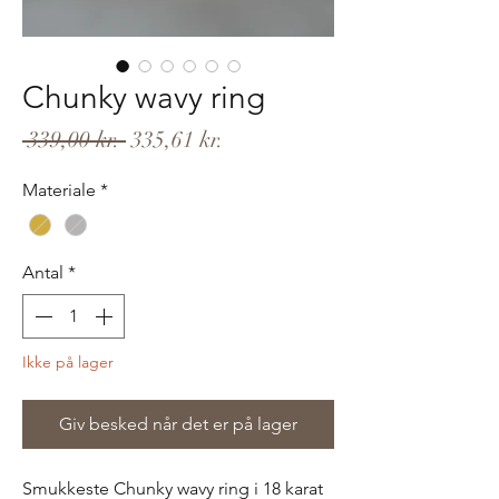
Chunky wavy ring
Regulær
Salgspris
 339,00 kr. 
335,61 kr.
pris
Materiale
*
Antal
*
Ikke på lager
Giv besked når det er på lager
Smukkeste Chunky wavy ring i 18 karat