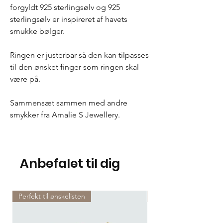
forgyldt 925 sterlingsølv og 925
sterlingsølv er inspireret af havets
smukke bølger.
Ringen er justerbar så den kan tilpasses
til den ønsket finger som ringen skal
være på.
Sammensæt sammen med andre
smykker fra Amalie S Jewellery.
Anbefalet til dig
Perfekt til ønskelisten
Perfekt til ønskelisten