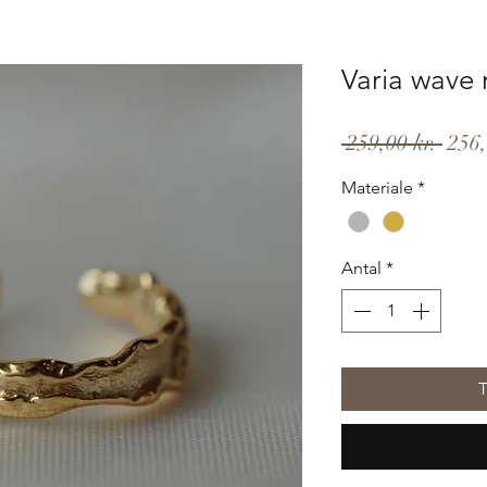
Varia wave 
Regu
 259,00 kr. 
256,
pris
Materiale
*
Antal
*
T