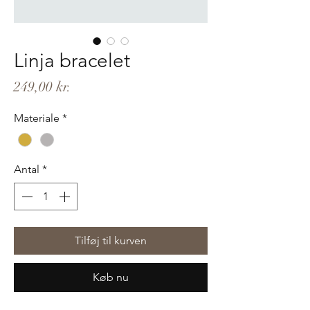
Linja bracelet
Pris
249,00 kr.
Materiale
*
Antal
*
Tilføj til kurven
Køb nu