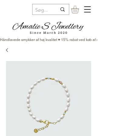
Håndlavede smykker af høj kvalitet ♥ 15% rabat ved køb af minimum 3 smykker ♥ Fr