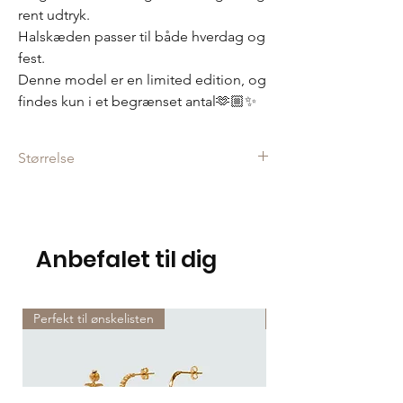
rent udtryk.
Halskæden passer til både hverdag og
fest.
Denne model er en limited edition, og
findes kun i et begrænset antal🫶🏼✨
Størrelse
Justerbar fra 42-45 cm.
Anbefalet til dig
Perfekt til ønskelisten
Perfekt til ønskelisten