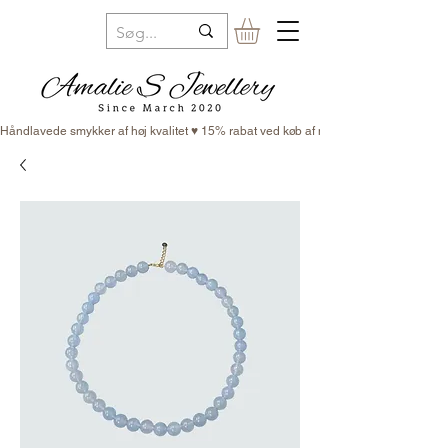
Håndlavede smykker af høj kvalitet ♥ 15% rabat ved køb af minimum 3 smykker ♥ Fr