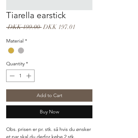
Tiarella earstick
Regular
Sale
 DKK 199.00 
DKK 197.01
Price
Price
Material
*
Quantity
*
Add to Cart
Buy Now
Obs. prisen er pr. stk. så hvis du ønsker
et par skal du derfor købe 2 stk.