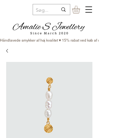
Håndlavede smykker af høj kvalitet ♥ 15% rabat ved køb af minimum 3 smykker ♥ Fr