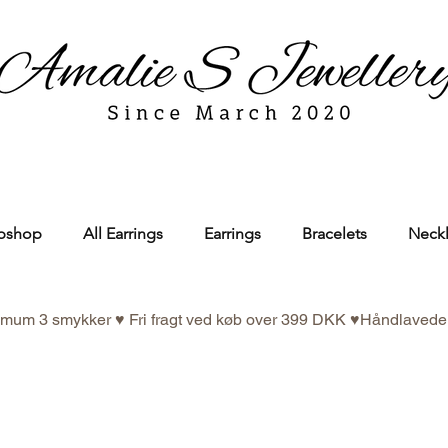
bshop
All Earrings
Earrings
Bracelets
Neck
nimum 3 smykker ♥ Fri fragt ved køb over 399 DKK ♥