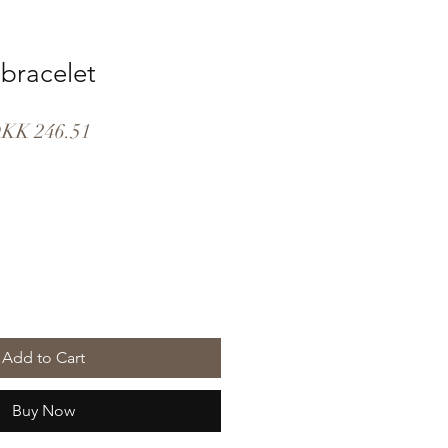
bracelet
gular
Sale
KK 246.51
ice
Price
Add to Cart
Buy Now