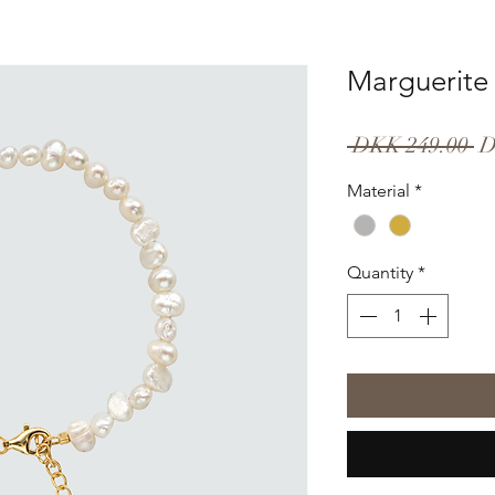
Marguerite 
Re
 DKK 249.00 
D
Pr
Material
*
Quantity
*