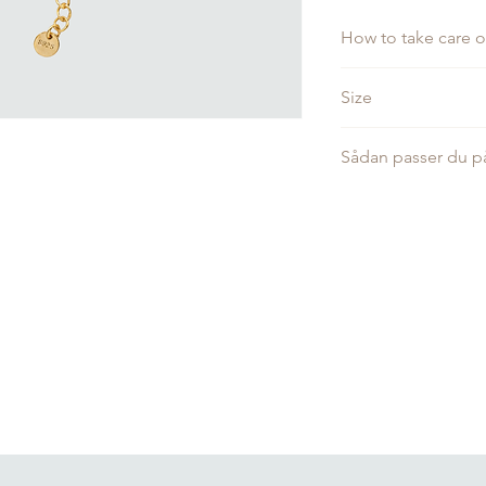
How to take care o
Size
The bracelet is adjus
Sådan passer du p
Smykkerne er i ægte 
de skal også passes 
lang tid.
Du bør ikke:
Udsætte smykkerne fo
i bad eller sover me
fine farve som smykke