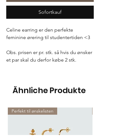
Sofortkauf
Celine earring er den perfekte
feminine ørering til studentertiden <3
Obs. prisen er pr. stk. så hvis du ønsker
et par skal du derfor købe 2 stk.
Ähnliche Produkte
Perfekt til ønskelisten
Perfekt til ønskelisten