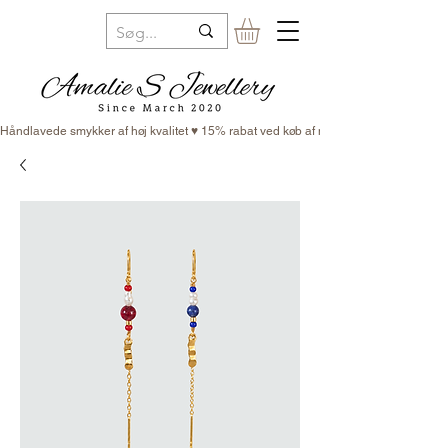
Håndlavede smykker af høj kvalitet ♥ 15% rabat ved køb af minimum 3 smykker ♥ Fr