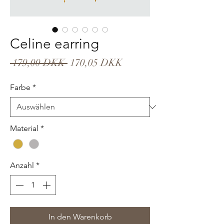
Celine earring
Standardpreis
Sale-
 179,00 DKK 
170,05 DKK
Preis
Farbe
*
Material
*
Anzahl
*
In den Warenkorb