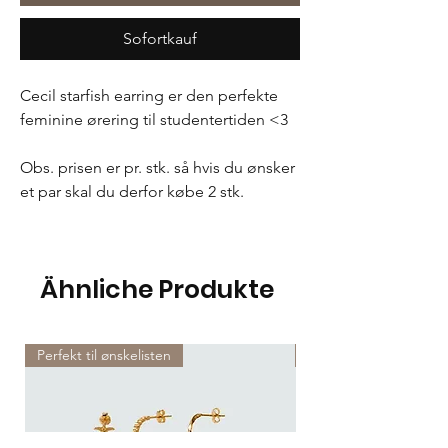
Sofortkauf
Cecil starfish earring er den perfekte
feminine ørering til studentertiden <3
Obs. prisen er pr. stk. så hvis du ønsker
et par skal du derfor købe 2 stk.
Ähnliche Produkte
Perfekt til ønskelisten
Perfekt til ønskelisten