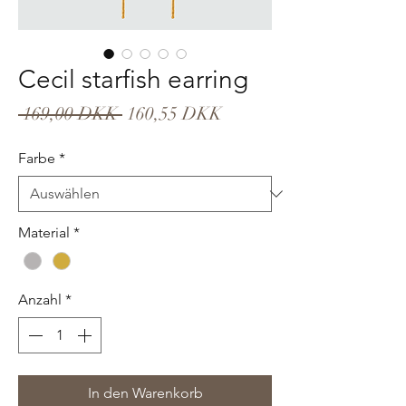
Cecil starfish earring
Standardpreis
Sale-
 169,00 DKK 
160,55 DKK
Preis
Farbe
*
Material
*
Anzahl
*
In den Warenkorb