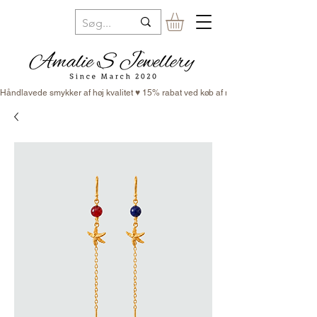
Håndlavede smykker af høj kvalitet ♥ 15% rabat ved køb af minimum 3 smykker ♥ Fr