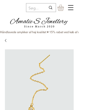
Håndlavede smykker af høj kvalitet ♥ 15% rabat ved køb af minimum 3 smykker ♥ Fr