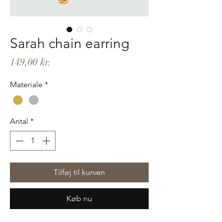
Sarah chain earring
Pris
149,00 kr.
Materiale
*
Antal
*
Tilføj til kurven
Køb nu