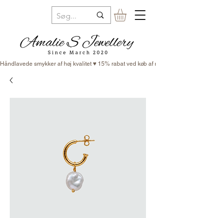
Håndlavede smykker af høj kvalitet ♥ 15% rabat ved køb af minimum 3 smykker ♥ Fr