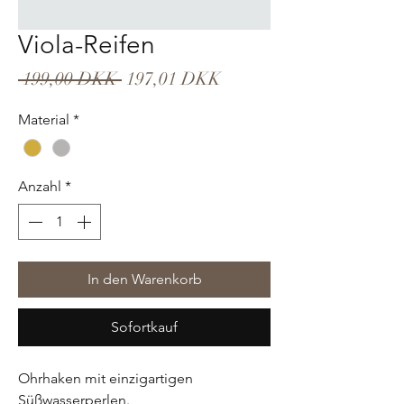
Viola-Reifen
Standardpreis
Sale-
 199,00 DKK 
197,01 DKK
Preis
Material
*
Anzahl
*
In den Warenkorb
Sofortkauf
Ohrhaken mit einzigartigen
Süßwasserperlen.